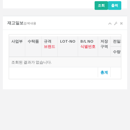
조회
출력
재고일보
검색내용
사업부
수탁품
규격
LOT-NO
B/L NO
저장
전일재고
브랜드
식별번호
구역
수량
중
조회된 결과가 없습니다.
총계