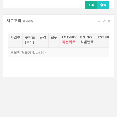
조회
출력
재고조회
검색내용
사업부
수탁품
규격
단위
LOT-NO
B/L NO
EST NO
[코드]
직전화주
식별번호
조회된 결과가 없습니다.